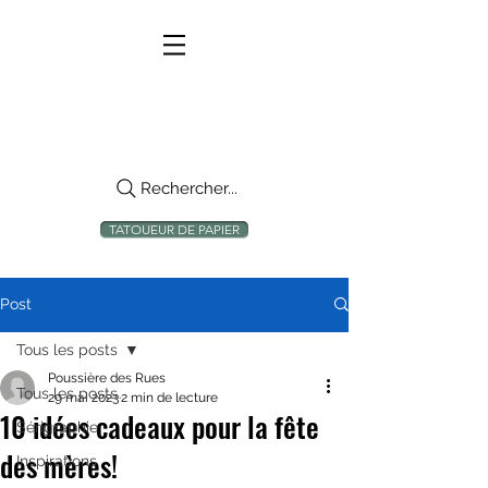
Rechercher...
TATOUEUR DE PAPIER
Post
Tous les posts
Poussière des Rues
Tous les posts
29 mai 2023
2 min de lecture
10 idées cadeaux pour la fête
Sérigraphie
des mères!
Inspirations