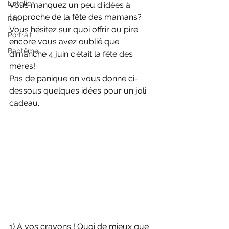
L'atelier
Vous manquez un peu d'idées à 
l'approche de la fête des mamans? 
DIY
Vous hésitez sur quoi offrir ou pire 
Portrait
encore vous avez oublié que 
Baptême
dimanche 4 juin c'était la fête des 
mères!
Pas de panique on vous donne ci-
dessous quelques idées pour un joli 
cadeau. 
1) A vos crayons ! Quoi de mieux que 