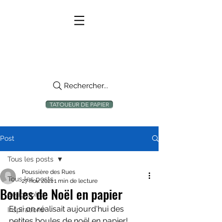
Rechercher...
TATOUEUR DE PAPIER
Post
Tous les posts
Poussière des Rues
Tous les posts
27 nov. 2021
1 min de lecture
Boules de Noël en papier
Sérigraphie
Et si on réalisait aujourd'hui des 
Inspirations
petites boules de noël en papier!