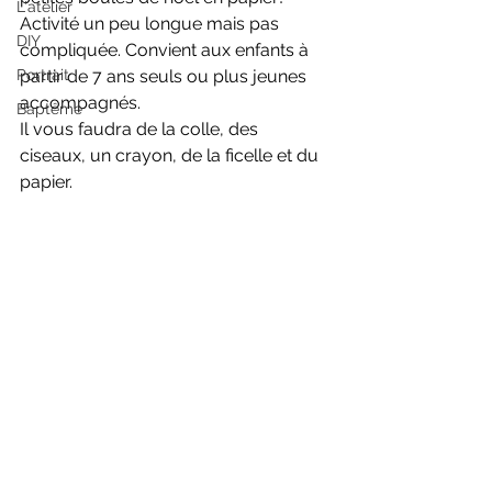
L'atelier
Activité un peu longue mais pas 
DIY
compliquée. Convient aux enfants à 
Portrait
partir de 7 ans seuls ou plus jeunes 
accompagnés.
Baptême
Il vous faudra de la colle, des 
ciseaux, un crayon, de la ficelle et du 
papier.