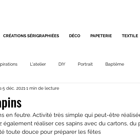
SÉRIGRAPHIE - DÉCORATIO
CRÉATIONS SÉRIGRAPHIÉES
DÉCO
PAPETERIE
TEXTILE
spirations
L'atelier
DIY
Portrait
Baptême
s
5 déc. 2021
1 min de lecture
apins
ns en feutre. Activité très simple qui peut-être réalis
 également réaliser ces sapins avec du cartons, du p
vité toute douce pour préparer les fêtes