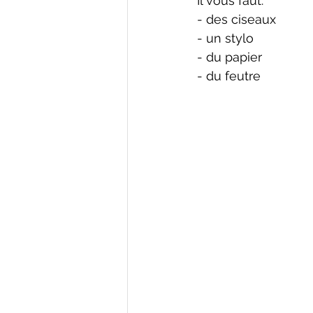
Il vous faut:
- des ciseaux
- un stylo
- du papier
- du feutre