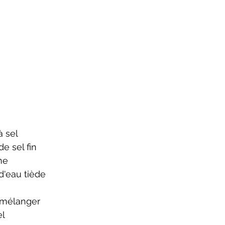
à sel
e sel fin
ne
d'eau tiède
à mélanger
el