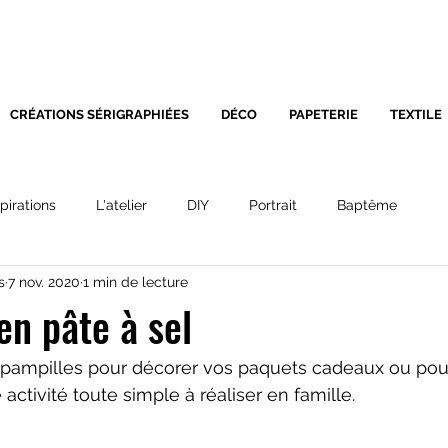
SÉRIGRAPHIE - DÉCORATIO
CRÉATIONS SÉRIGRAPHIÉES
DÉCO
PAPETERIE
TEXTILE
spirations
L'atelier
DIY
Portrait
Baptême
s
7 nov. 2020
1 min de lecture
en pâte à sel
 pampilles pour décorer vos paquets cadeaux ou pour 
ctivité toute simple à réaliser en famille.