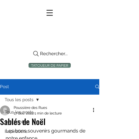
Rechercher...
TATOUEUR DE PAPIER
Post
Tous les posts
Poussière des Rues
Tous les posts
17 déc. 2022
1 min de lecture
Sablés de Noël
Sérigraphie
Les bons souvenirs gourmands de 
Inspirations
notre enfance....