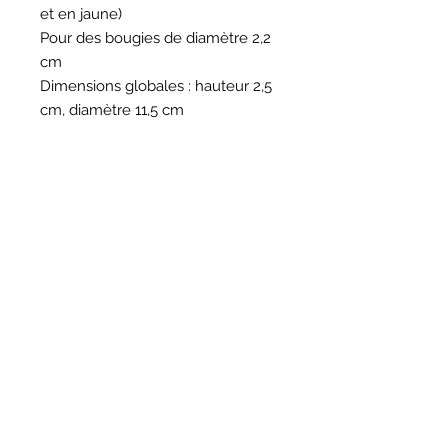
et en jaune)
Pour des bougies de diamètre 2,2
cm
Dimensions globales : hauteur 2,5
cm, diamètre 11,5 cm
HORAIRES
BOUTIQUE
*
Horaires
Mar au sam 10h30 - 13h /14h - 18h30
16
rue du Mail 69004 Lyon
ATELIER