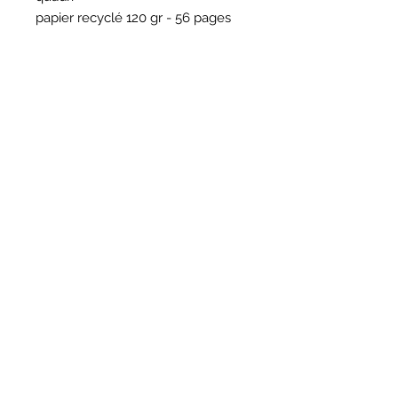
papier recyclé 120 gr - 56 pages
HORAIRES
BOUTIQUE
*
Horaires
Mar au sam 10h30 - 13h /14h - 18h30
16
rue du Mail 69004 Lyon
ATELIER
*
mardi
10h - 13h / 14h -17h