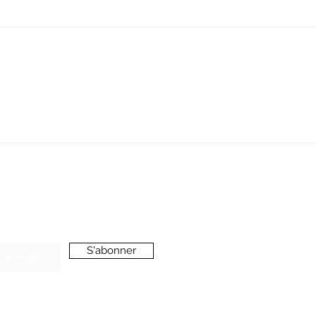
SERVICE CLIENT
oussieredesrues69@gmail.com
ONNEZ-VOUS A LA NEWSLETTER
S'abonner
’accepte de recevoir vos e-mails et confirme
voir pris connaissance de votre
politique de
onfidentialité