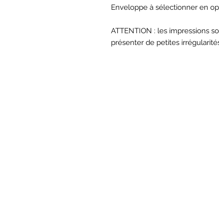
Enveloppe à sélectionner en op
ATTENTION : les impressions son
présenter de petites irrégularité
BOU
Hor
Mar au sam 10h30
16
rue du M