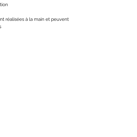
tion
t réalisées à la main et peuvent
s
HORAIRES
TIQUE
ATEL
*
*
aires
mard
 - 13h /14h - 18h30
10h - 13h /
ail 69004 Lyon
32 rue du Mail