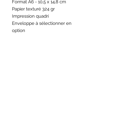
Format A6 - 10,5 x 14,8 cm
Papier texturé 324 gr
Impression quadri
Enveloppe à sélectionner en
option
HORAIRES
BOUTIQUE
*
Horaires
Mar au sam 10h30 - 13h /14h - 18h30
16
rue du Mail 69004 Lyon
ATELIER
*