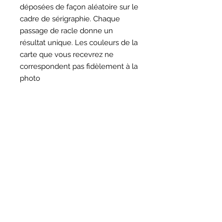
déposées de façon aléatoire sur le
cadre de sérigraphie. Chaque
passage de racle donne un
résultat unique. Les couleurs de la
carte que vous recevrez ne
correspondent pas fidèlement à la
photo
HORAIRES
BOUTIQUE
*
Horaires
Mar au sam 10h30 - 13h /14h - 18h30
16
rue du Mail 69004 Lyon