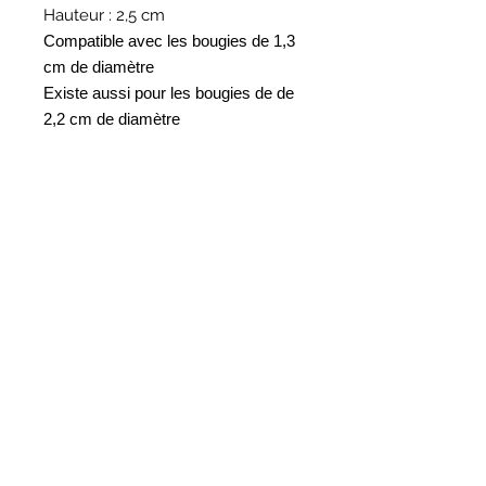
Hauteur : 2,5 cm
Compatible avec les bougies de 1,3
cm de diamètre
Existe aussi pour les bougies de de
2,2 cm de diamètre
HORAIRES
BOUTIQUE
*
Horaires
Mar au sam 10h30 - 13h /14h - 18h30
16
rue du Mail 69004 Lyon
ATELIER