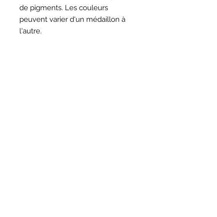
de pigments. Les couleurs
peuvent varier d'un médaillon à
l'autre.
HORAIRES
BOUTIQUE
*
Horaires
Mar au sam 10h30 - 13h /14h - 18h30
16
rue du Mail 69004 Lyon
ATELIER
*
mardi