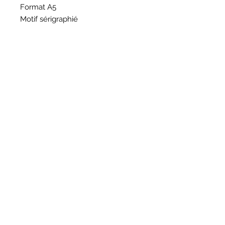
Format A5
Motif sérigraphié
HORAIRES
BOUTIQUE
*
Horaires
Mar au sam 10h30 - 13h /14h - 18h30
16
rue du Mail 69004 Lyon
ATELIER
*
mardi
10h - 13h / 14h -17h