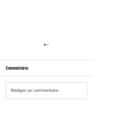
Commentaires
DIY marque-page c
DIY Carte Pop'up fleurie
Rédigez un commentaire...
HORAIRES
BOUTIQUE