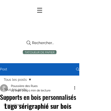
Rechercher...
TATOUEUR DE PAPIER
Post
Tous les posts
Poussière des Rues
Tous les posts
25 sept. 2019
1 min de lecture
Supports en bois personnalisés
Sérigraphie
Logo sérigraphié sur bois
Inspirations