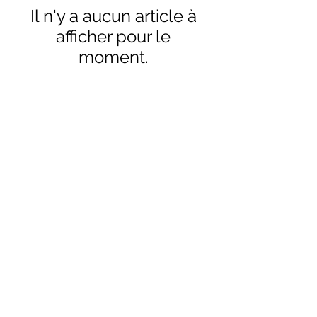
Il n'y a aucun article à
afficher pour le
moment.
HORAIRES
BOUTIQUE
*
Horaires
Mar au sam 10h30 - 13h /14h - 18h30
16
rue du Mail 69004 Lyon
ATELIER
*