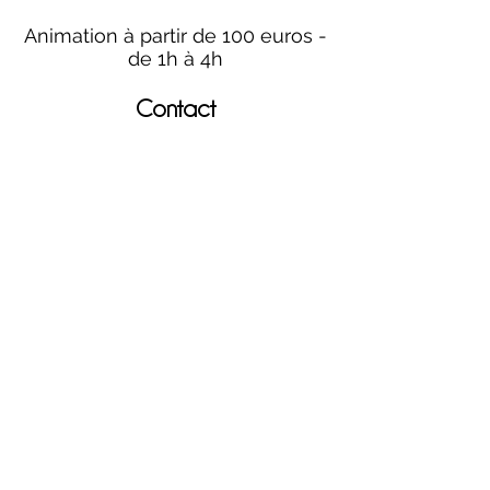
Animation à partir de 100 euros -
de 1h à 4h
Contact
HORAIRES
BOUTIQUE
*
Horaires
Mar au sam 10h30 - 13h /14h - 18h30
16
rue du Mail 69004 Lyon