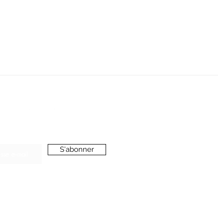
SERVICE CLIENT
oussieredesrues69@gmail.com
ONNEZ-VOUS A LA NEWSLETTER
S'abonner
’accepte de recevoir vos e-mails et confirme
voir pris connaissance de votre
politique de
onfidentialité