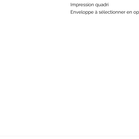
Impression quadri
Enveloppe à sélectionner en op
BOU
Hor
Mar au sam 10h30
16
rue du M