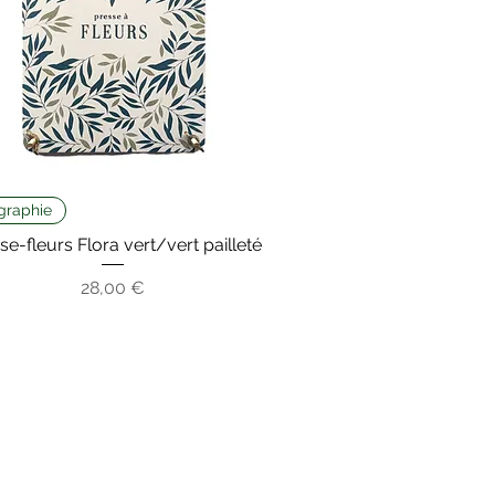
graphie
se-fleurs Flora vert/vert pailleté
Prix
28,00 €