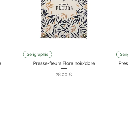
Sérigraphie
Séri
a
Presse-fleurs Flora noir/doré
Pres
Prix
28,00 €
HORAIRES