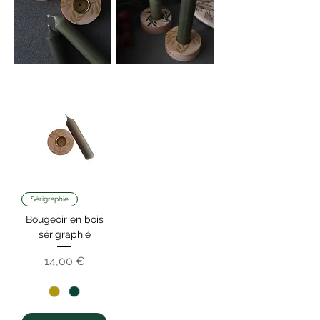
Sérigraphie
Bougeoir en bois
sérigraphié
Prix
14,00 €