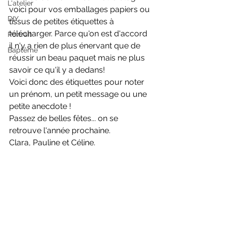
L'atelier
voici pour vos emballages papiers ou 
DIY
tissus de petites étiquettes à 
télécharger. Parce qu'on est d'accord 
Portrait
il n'y a rien de plus énervant que de 
Baptême
réussir un beau paquet mais ne plus 
savoir ce qu'il y a dedans!
Voici donc des étiquettes pour noter 
un prénom, un petit message ou une 
petite anecdote !
Passez de belles fêtes... on se 
retrouve l'année prochaine.
Clara, Pauline et Céline.