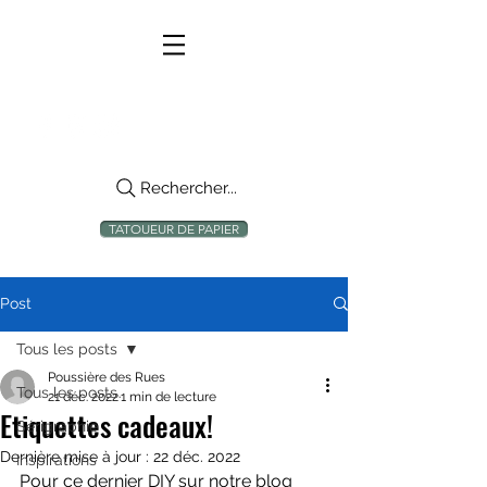
Rechercher...
TATOUEUR DE PAPIER
Post
Tous les posts
Poussière des Rues
Tous les posts
21 déc. 2022
1 min de lecture
Etiquettes cadeaux!
Sérigraphie
Dernière mise à jour :
22 déc. 2022
Inspirations
Pour ce dernier DIY sur notre blog 