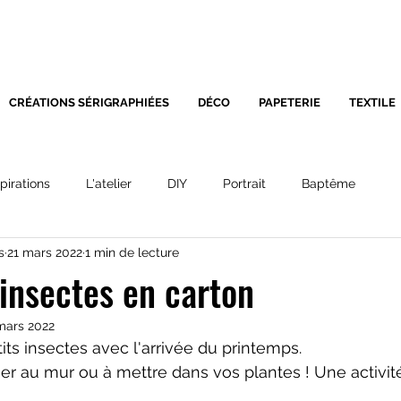
SÉRIGRAPHIE - DÉCORATIO
CRÉATIONS SÉRIGRAPHIÉES
DÉCO
PAPETERIE
TEXTILE
spirations
L'atelier
DIY
Portrait
Baptême
s
21 mars 2022
1 min de lecture
 insectes en carton
mars 2022
tits insectes avec l'arrivée du printemps. 
er au mur ou à mettre dans vos plantes ! Une activité