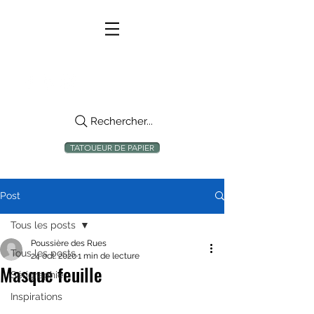
Rechercher...
TATOUEUR DE PAPIER
Post
Tous les posts
Poussière des Rues
Tous les posts
24 oct. 2020
1 min de lecture
Masque feuille
Sérigraphie
Inspirations