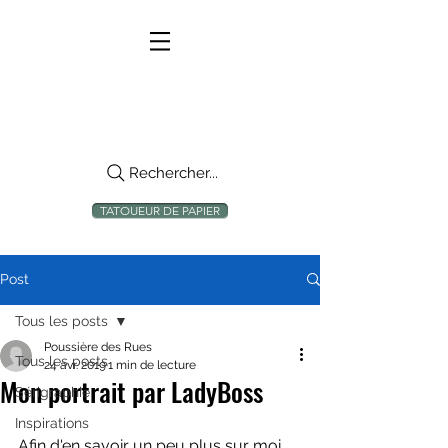
Rechercher...
TATOUEUR DE PAPIER
Post
Tous les posts
Poussière des Rues
Tous les posts
24 avr. 2019
1 min de lecture
Mon portrait par LadyBoss
Sérigraphie
Inspirations
Afin d'en savoir un peu plus sur moi 