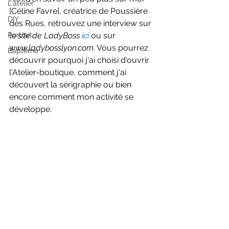
L'atelier
[Céline Favre], créatrice de Poussière 
DIY
des Rues, retrouvez une interview sur 
Portrait
le
 site de LadyBoss 
ici
 ou sur 
www.ladybosslyon.com
. Vous pourrez 
Baptême
découvrir pourquoi j'ai choisi d'ouvrir 
l'Atelier-boutique, comment j'ai 
découvert la sérigraphie ou bien 
encore comment mon activité se 
développe. 