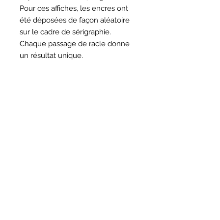
Pour ces affiches, les encres ont
été déposées de façon aléatoire
sur le cadre de sérigraphie.
Chaque passage de racle donne
un résultat unique.
HORAIRES
BOUTIQUE
*
Horaires
Mar au sam 10h30 - 13h /14h - 18h30
16
rue du Mail 69004 Lyon
ATELIER