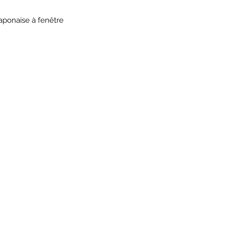
aponaise à fenêtre
HORAIRES
TIQUE
ATEL
*
*
aires
mard
 - 13h /14h - 18h30
10h - 13h /
ail 69004 Lyon
32 rue du Mail