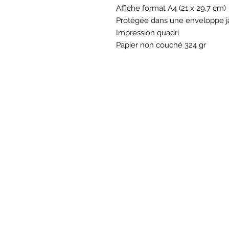
Affiche format A4 (21 x 29,7 cm)
Protégée dans une enveloppe j
Impression quadri
Papier non couché 324 gr
BOU
Hor
Mar au sam 10h30
16
rue du M