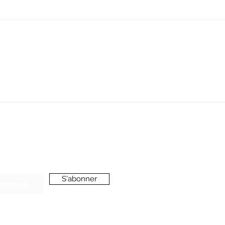
SERVICE CLIENT
oussieredesrues69@gmail.com
ONNEZ-VOUS A LA NEWSLETTER
S'abonner
’accepte de recevoir vos e-mails et confirme
voir pris connaissance de votre
politique de
onfidentialité