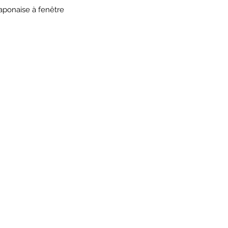
aponaise à fenêtre
HORAIRES
TIQUE
ATEL
*
*
aires
mard
 - 13h /14h - 18h30
10h - 13h /
ail 69004 Lyon
32 rue du Mail
09.81.73.54.76