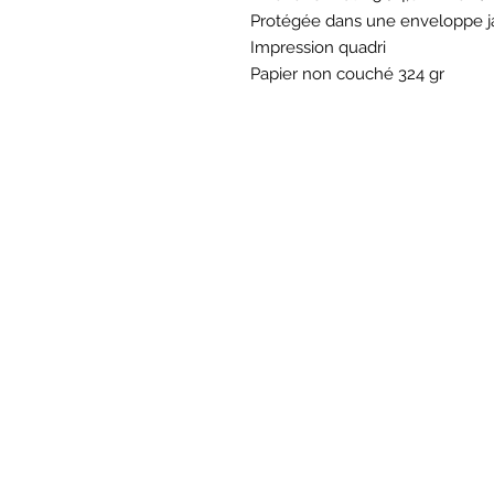
Protégée dans une enveloppe j
Impression quadri
Papier non couché 324 gr
BOU
Hor
Mar au sam 10h30
16
rue du M