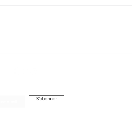
SERVICE CLIENT
oussieredesrues69@gmail.com
ONNEZ-VOUS A LA NEWSLETTER
S'abonner
’accepte de recevoir vos e-mails et confirme
voir pris connaissance de votre
politique de
onfidentialité