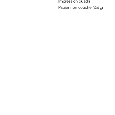
Impression quadri
Papier non couché 324 gr
BOU
Hor
Mar au sam 10h30
16
rue du M