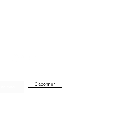
SERVICE CLIENT
oussieredesrues69@gmail.com
ONNEZ-VOUS A LA NEWSLETTER
S'abonner
’accepte de recevoir vos e-mails et confirme
voir pris connaissance de votre
politique de
onfidentialité