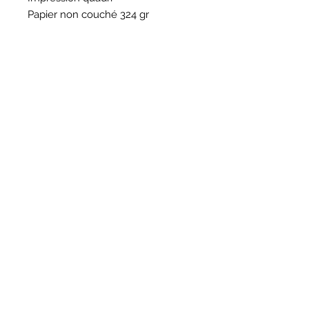
Papier non couché 324 gr
HORAIRES
BOUTIQUE
*
Horaires
Mar au sam 10h30 - 13h /14h - 18h30
16
rue du Mail 69004 Lyon
ATELIER
*
mardi
10h - 13h / 14h -17h