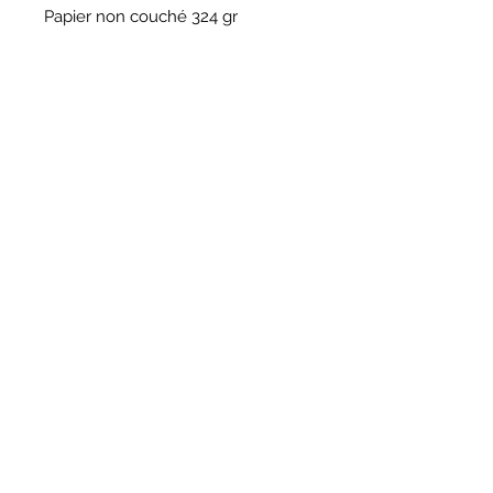
Papier non couché 324 gr
HORAIRES
BOUTIQUE
*
Horaires
Mar au sam 10h30 - 13h /14h - 18h30
16
rue du Mail 69004 Lyon
ATELIER
*
mardi
10h - 13h / 14h -17h