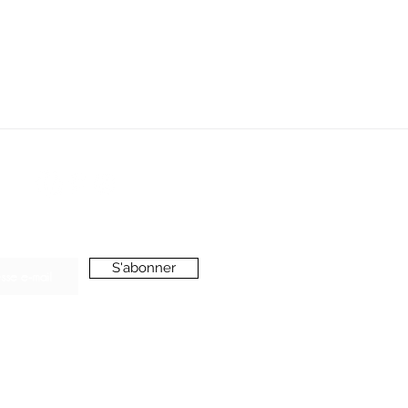
SERVICE CLIENT
oussieredesrues69@gmail.com
ONNEZ-VOUS A LA NEWSLETTER
S'abonner
’accepte de recevoir vos e-mails et confirme
voir pris connaissance de votre
politique de
onfidentialité