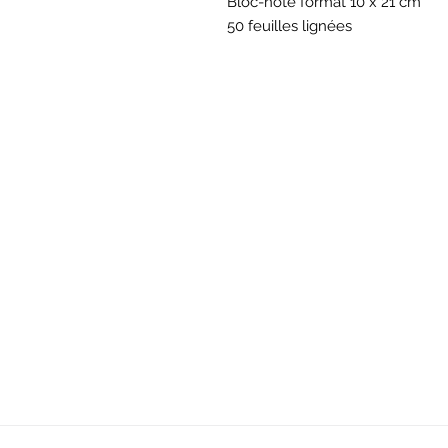
Bloc-note format 10 x 21 cm
50 feuilles lignées
BOU
Hor
Mar au sam 10h30
16
rue du M