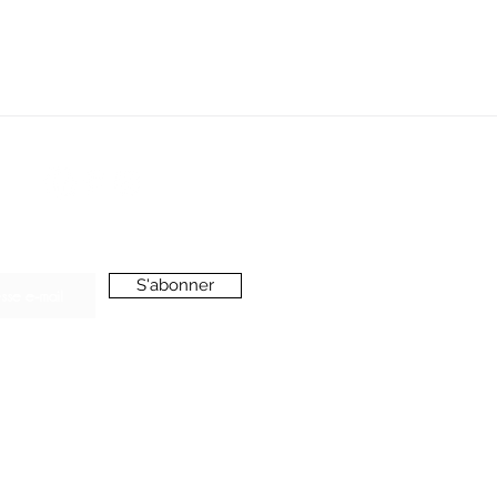
oussieredesrues69@gmail.com
ONNEZ-VOUS A LA NEWSLETTER
S'abonner
’accepte de recevoir vos e-mails et confirme
voir pris connaissance de votre
politique de
onfidentialité