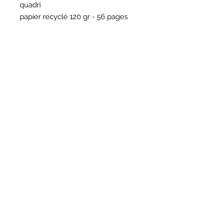
quadri
papier recyclé 120 gr - 56 pages
HORAIRES
BOUTIQUE
*
Horaires
Mar au sam 10h30 - 13h /14h - 18h30
16
rue du Mail 69004 Lyon
ATELIER
*
mardi
10h - 13h / 14h -17h