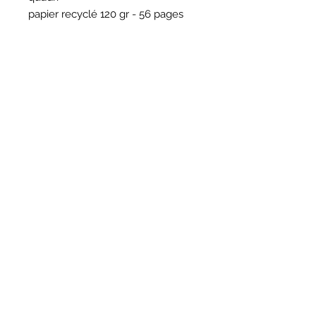
papier recyclé 120 gr - 56 pages
HORAIRES
BOUTIQUE
*
Horaires
Mar au sam 10h30 - 13h /14h - 18h30
16
rue du Mail 69004 Lyon
ATELIER
*
mardi
10h - 13h / 14h -17h