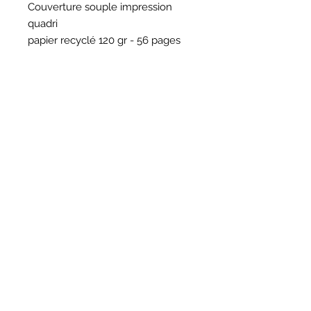
Couverture souple impression
quadri
papier recyclé 120 gr - 56 pages
HORAIRES
BOUTIQUE
*
Horaires
Mar au sam 10h30 - 13h /14h - 18h30
16
rue du Mail 69004 Lyon
ATELIER
*
mardi