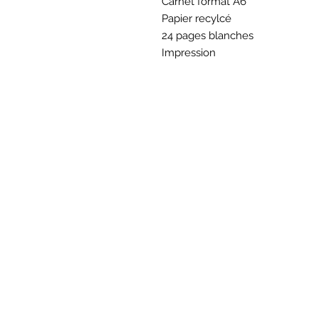
Carnet format A6
Papier recylcé
24 pages blanches
Impression
BOU
Hor
Mar au sam 10h30
16
rue du M