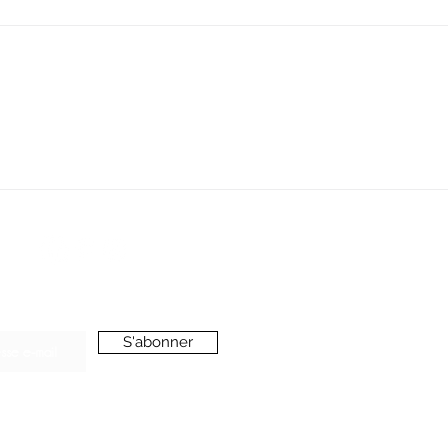
SERVICE CLIENT
oussieredesrues69@gmail.com
ONNEZ-VOUS A LA NEWSLETTER
S'abonner
’accepte de recevoir vos e-mails et confirme
voir pris connaissance de votre
politique de
onfidentialité