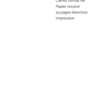
Carnet format A6
Papier recylcé
24 pages blanches
Impression
BOU
Hor
Mar au sam 10h30
16
rue du M