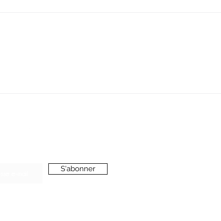
SERVICE CLIENT
oussieredesrues69@gmail.com
ONNEZ-VOUS A LA NEWSLETTER
S'abonner
’accepte de recevoir vos e-mails et confirme
voir pris connaissance de votre
politique de
onfidentialité