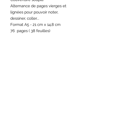
Alternance de pages vierges et
lignées pour pouvoir noter,
dessiner, coller...
Format A5 - 21 cm x 14,8 cm
76 pages ( 38 feuilles)
HORAIRES
BOUTIQUE
*
Horaires
Mar au sam 10h30 - 13h /14h - 18h30
16
rue du Mail 69004 Lyon
ATELIER