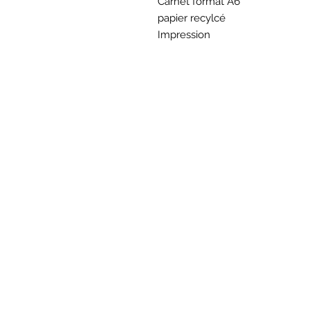
Carnet format A6
papier recylcé
Impression
BOU
Hor
Mar au sam 10h30
16
rue du M