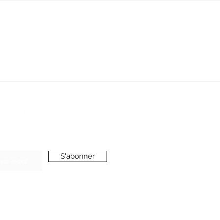
SERVICE CLIENT
oussieredesrues69@gmail.com
ONNEZ-VOUS A LA NEWSLETTER
S'abonner
’accepte de recevoir vos e-mails et confirme
voir pris connaissance de votre
politique de
onfidentialité