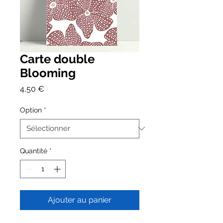
Carte double
Blooming
Prix
4,50 €
Option
*
Quantité
*
Ajouter au panier