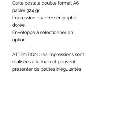
Carte postale double format A6
papier 324 gr
Impression quadri + sérigraphie
dorée
Enveloppe à sélectionner en
option
ATTENTION : les impressions sont
réalisées à la main et peuvent
présenter de petites irrégularités
HORAIRES
BOUTIQUE
*
Horaires
Mar au sam 10h30 - 13h /14h - 18h30