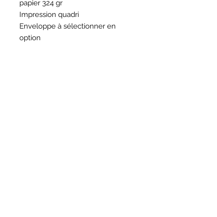
papier 324 gr
Impression quadri
Enveloppe à sélectionner en
option
HORAIRES
BOUTIQUE
*
Horaires
Mar au sam 10h30 - 13h /14h - 18h30
16
rue du Mail 69004 Lyon
ATELIER
*
mardi