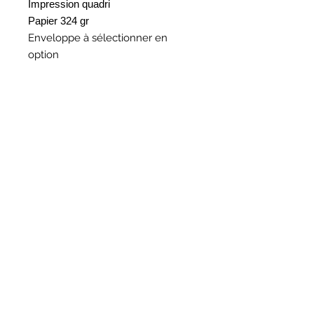
Impression quadri
Papier 324 gr
Enveloppe à sélectionner en
option
HORAIRES
BOUTIQUE
*
Horaires
Mar au sam 10h30 - 13h /14h - 18h30
16
rue du Mail 69004 Lyon
ATELIER
*
mardi