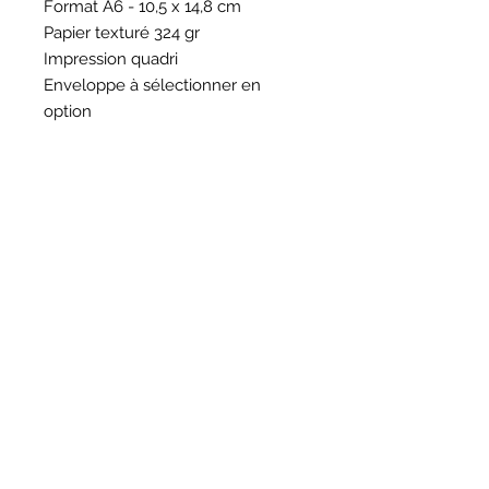
Format A6 - 10,5 x 14,8 cm
Papier texturé 324 gr
Impression quadri
Enveloppe à sélectionner en
option
HORAIRES
BOUTIQUE
*
Horaires
Mar au sam 10h30 - 13h /14h - 18h30
16
rue du Mail 69004 Lyon
ATELIER
*