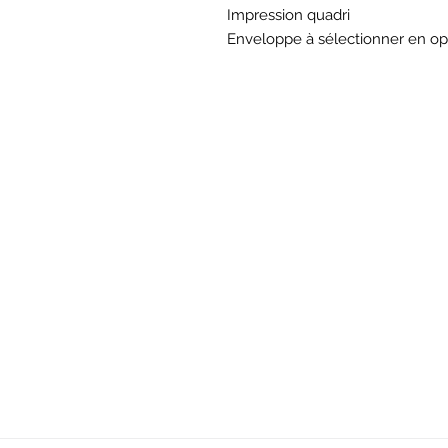
Impression quadri
Enveloppe à sélectionner en op
BOU
Hor
Mar au sam 10h30
16
rue du M