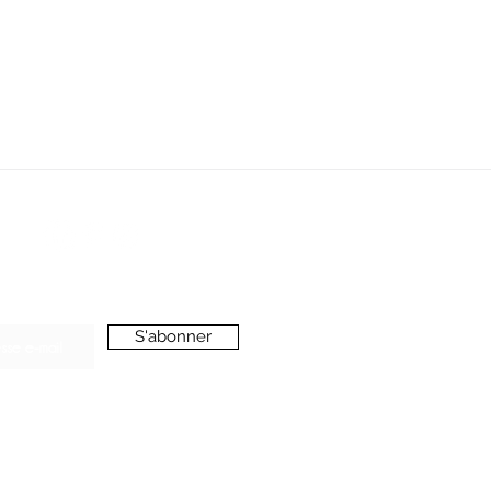
SERVICE CLIENT
oussieredesrues69@gmail.com
ONNEZ-VOUS A LA NEWSLETTER
S'abonner
’accepte de recevoir vos e-mails et confirme
voir pris connaissance de votre
politique de
onfidentialité