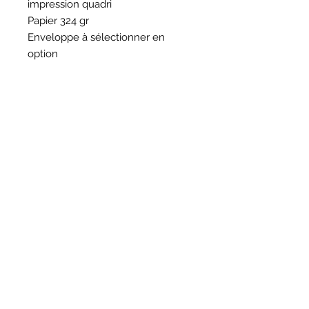
impression quadri
Papier 324 gr
Enveloppe à sélectionner en
option
HORAIRES
BOUTIQUE
*
Horaires
Mar au sam 10h30 - 13h /14h - 18h30
16
rue du Mail 69004 Lyon
ATELIER
*
mardi