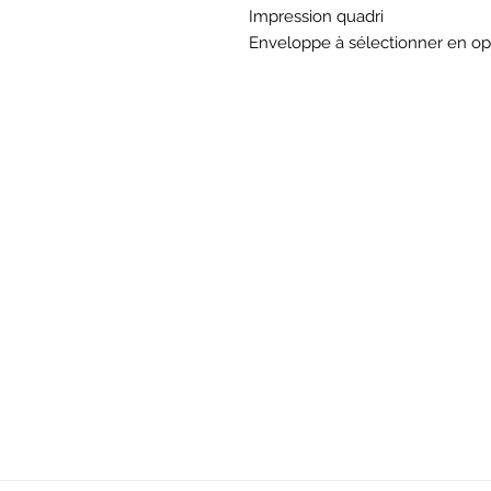
Impression quadri
Enveloppe à sélectionner en op
BOU
Hor
Mar au sam 10h30
16
rue du M