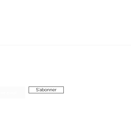
SERVICE CLIENT
oussieredesrues69@gmail.com
ONNEZ-VOUS A LA NEWSLETTER
S'abonner
’accepte de recevoir vos e-mails et confirme
voir pris connaissance de votre
politique de
onfidentialité