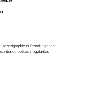
faïence)
eur
 la sérigraphie et l'émaillage sont
senter de petites irrégularités
HORAIRES
TIQUE
ATEL
*
*
aires
mard