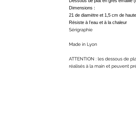
Dessous de plat en grès émaillé (
Dimensions :
21 de diamètre et 1,5 cm de haut
Résiste à l'eau et à la chaleur
Sérigraphie
Made in Lyon
ATTENTION : les dessous de plat,
réalisés à la main et peuvent pré
BOU
Hor