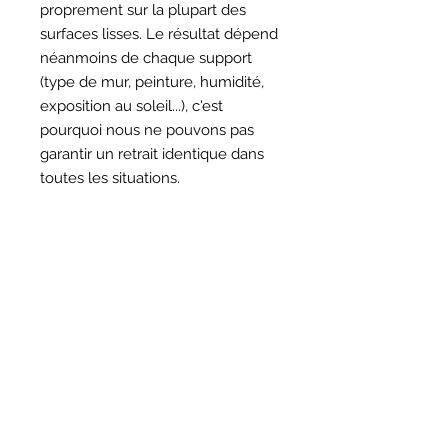
proprement sur la plupart des
surfaces lisses. Le résultat dépend
néanmoins de chaque support
(type de mur, peinture, humidité,
exposition au soleil...), c'est
pourquoi nous ne pouvons pas
garantir un retrait identique dans
toutes les situations.
HORAIRES
BOUTIQUE
*
Horaires
Mar au sam 10h30 - 13h /14h - 18h30
16
rue du Mail 69004 Lyon