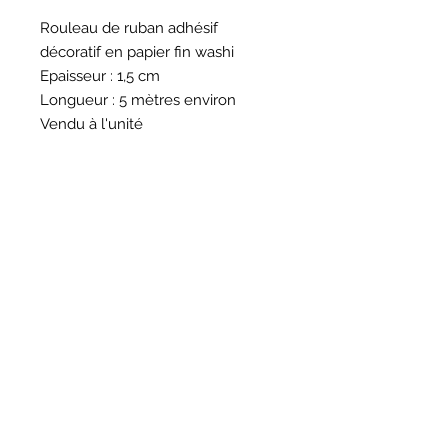
Rouleau de ruban adhésif
décoratif en papier fin washi
Epaisseur : 1,5 cm
Longueur : 5 mètres environ
Vendu à l'unité
HORAIRES
BOUTIQUE
*
Horaires
Mar au sam 10h30 - 13h /14h - 18h30
16
rue du Mail 69004 Lyon
ATELIER