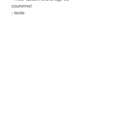
couronne)
- texte
HORAIRES
BOUTIQUE
*
Horaires
Mar au sam 10h30 - 13h /14h - 18h30
16
rue du Mail 69004 Lyon
ATELIER
*
mardi
10h - 13h / 14h -17h