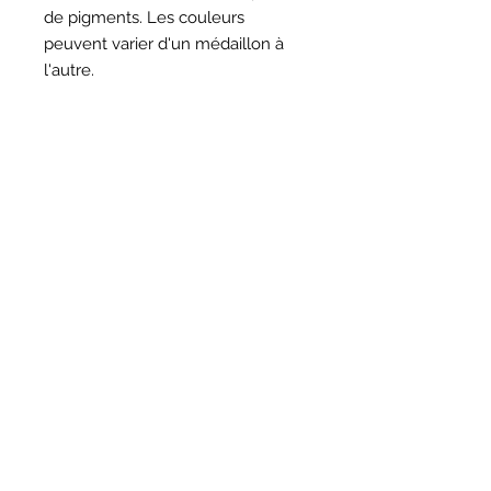
de pigments. Les couleurs
peuvent varier d'un médaillon à
l'autre.
HORAIRES
BOUTIQUE
*
Horaires
Mar au sam 10h30 - 13h /14h - 18h30
16
rue du Mail 69004 Lyon
ATELIER
*